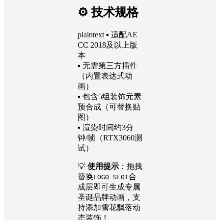
⚙️ 技术规格
plaintext ▪ 适配AE
CC 2018及以上版
本
▪ 无需第三方插件
（内置表达式动
画）
▪ 包含5组装饰元素
预合成（可替换贴
图）
▪ 渲染时间约3分
钟/帧（RTX3060测
试）
💡
使用提示
：拖拽
替换
合
LOGO SLOT
成层即可生成专属
圣诞品牌动画，支
持添加雪花飘落动
态装饰！