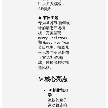
Logo片头模板 -
AE特效
🎄
节日主题
专为圣诞节/新年设
计的动态开场模
板，完美呈现
Merry Christmas
和
Happy New Year
节日氛围。抽象几
何元素与圣诞装饰
（雪花/礼物/彩
球）碰撞出独特视
觉风格。
✨ 核心亮点
3D抽象动力
学
流畅的粒子
运动轨迹构