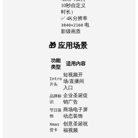
10秒自定义
时长）
✅ 4K分辨率
电
3840×2160
影级画质
🎁 应用场景
功能
适用内容
类型
短视频开
Intro
场/直播间
片头
入口
企业圣诞促
品牌标
销广告
识
商场电子屏
节日装
动态装饰
饰
创意圣诞祝
Xmas
贺卡
福视频