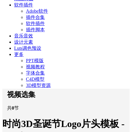
软件插件
Adobe软件
插件合集
软件插件
插件脚本
音乐音效
设计元素
Luts调色预设
更多
PPT模版
视频教程
字体合集
C4D模型
3D模型资源
视频选集
共
0
节
时尚3D圣诞节Logo片头模板 -