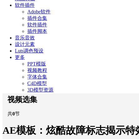
软件插件
Adobe软件
插件合集
软件插件
插件脚本
音乐音效
设计元素
Luts调色预设
更多
PPT模版
视频教程
字体合集
C4D模型
3D模型资源
视频选集
共
0
节
AE模板：炫酷故障标志揭示特