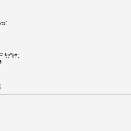
）
ves）
三方插件）
染
）