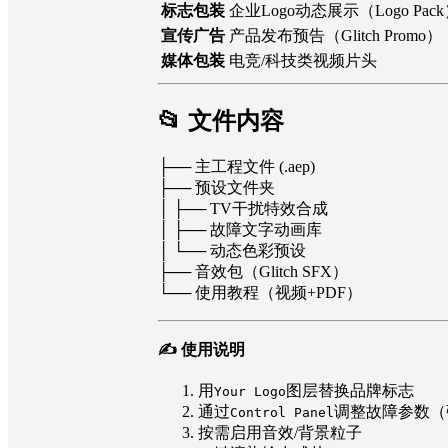
标志包装
企业Logo动态展示（Logo Pac
宣传广告
产品发布预告（Glitch Promo）
媒体包装
电竞/科技类视频片头
📂 文件内容
├── 主工程文件 (.aep)
├── 预设文件夹
│ ├── TV干扰特效合成
│ ├── 故障文字动画库
│ └── 动态色彩预设
├── 音效包（Glitch SFX）
└── 使用教程（视频+PDF）
✍ 使用说明
用
图层替换品牌标志
Your Logo
通过
调整故障参数（
Control Panel
按需启用音效/背景粒子