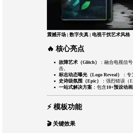
震撼开场 | 数字失真 | 电视干扰艺术风格
🔥 核心亮点
故障艺术（Glitch）
：融合电视信号干扰
击。
标志动态曝光（Logo Reveal）
：专
史诗级氛围（Epic）
：强烈错误（Err
一站式解决方案
：包含
10+预设动
⚡️ 模板功能
🎬
关键效果