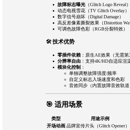
故障标志曝光
（Glitch Logo Reveal
动态电视雪花（TV Glitch Overlay）
数字信号崩坏（Digital Damage）
高反差像素撕裂效果（Distortion Wa
可调色故障色彩（RGB分裂特效）
🛠
技术优势
零插件依赖
：原生AE效果（无需第
分辨率自由
：支持4K/HD自适应渲
模块化控制
：
单独调整故障强度/频率
自定义标志入场速度和色彩
音效同步（内置故障音效轨道
🎯 适用场景
类型
用途示例
开场动画
品牌宣传片头（Glitch Opener）