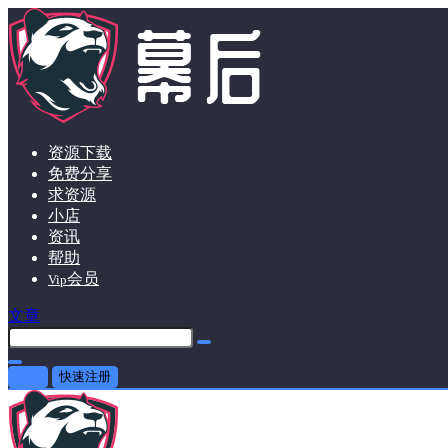
资源下载
免费分享
求资源
小店
资讯
帮助
会员
Vip
文章
登录
快速注册