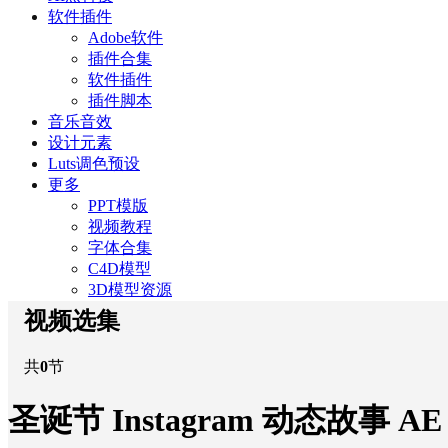
软件插件
Adobe软件
插件合集
软件插件
插件脚本
音乐音效
设计元素
Luts调色预设
更多
PPT模版
视频教程
字体合集
C4D模型
3D模型资源
视频选集
共
0
节
圣诞节 Instagram 动态故事 A