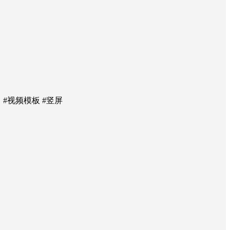
尚 #视频模板 #竖屏