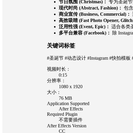
节日氛围 (Christmas)：
专为圣诞节
现代时尚 (Abstract, Fashion)：
包含
商业宣传 (Business, Commercial)：
高效吸睛 (Fast Photo Opener, Glitc
泛用性强 (Event, Epic)：
适合各类
多平台兼容 (Facebook)：
除 Insta
关键词标签
#圣诞节 #动态设计 #Instagram #快拍
视频时长：
0:15
分辨率：
1080 x 1920
大小：
76 MB
Application Supported
After Effects
Required Plugin
不需要插件
After Effects Version
CC