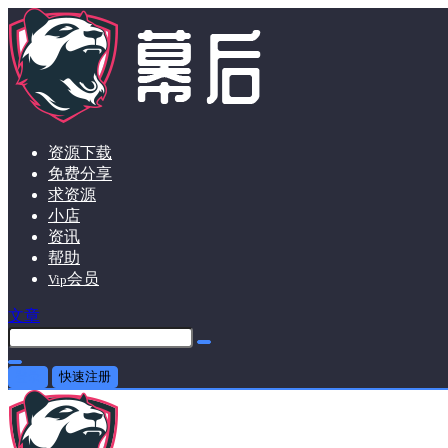
资源下载
免费分享
求资源
小店
资讯
帮助
会员
Vip
文章
登录
快速注册