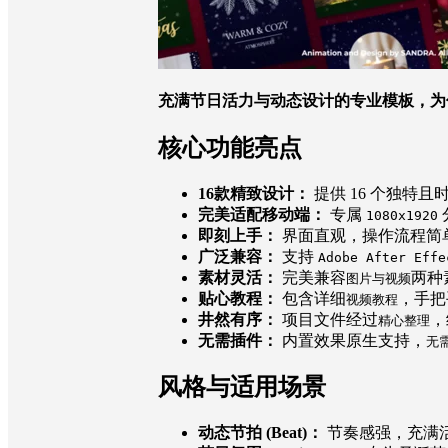
充满节日活力与动态设计的专业模板，为
核心功能亮点
16款精致设计：
提供 16 个独特且时
完美适配移动端：
专属
1080x1920
即刻上手：
界面直观，操作流程简
广泛兼容：
支持
Adobe After Effe
素材灵活：
完美兼容
两种
图片与视频
贴心教程：
包含详细
，手把
视频教程
井然有序：
项目文件经过
，
精心整理
无需插件：
内置效果原生支持，
无
风格与适用场景
动态节拍 (Beat)：
节奏感强，充满活力与动态