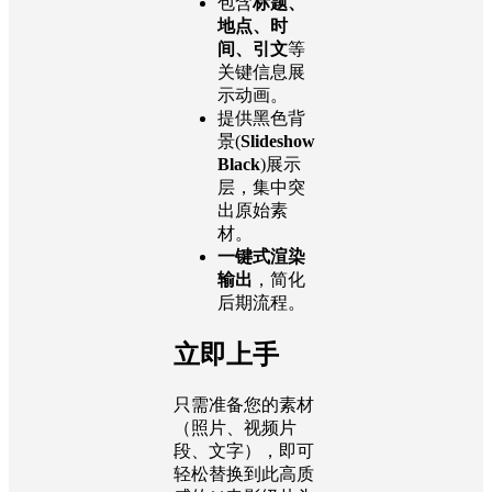
包含
标题、
地点、时
间、引文
等
关键信息展
示动画。
提供黑色背
景(
Slideshow
Black
)展示
层，集中突
出原始素
材。
一键式渲染
输出
，简化
后期流程。
立即上手
只需准备您的素材
（照片、视频片
段、文字），即可
轻松替换到此高质