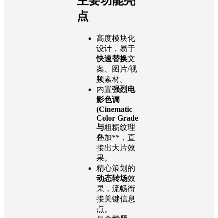
主要功能亮
点
高度模块化
设计，易于
快速替换
文
案、图片/视
频素材。
内置
强烈电
影色调
(Cinematic
Color Grade
与
粗粝纹理
叠加**，直
接出大片效
果。
精心策划的
动态转场
效
果，流畅衔
接关键信息
点。