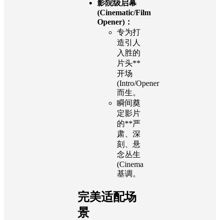
影院级启幕
(Cinematic/Film
Opener)：
专为打
造引人
入胜的
片头**
开场
(Intro/Opener
而生。
瞬间奠
定影片
的**严
肃、深
刻、悬
念丛生
(Cinema
基调。
完美适配场
景