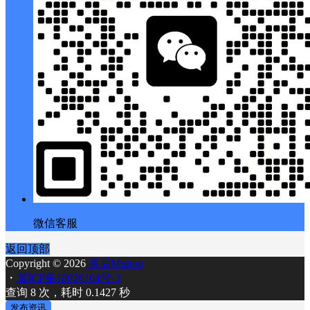
微信客服
返回顶部
Copyright © 2026
幕后Muhou
・
冀ICP备18036164号-3
查询 8 次，耗时 0.1427 秒
发布资讯