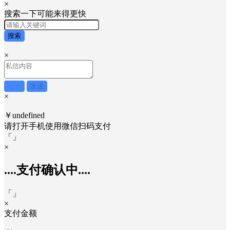
×
搜索一下可能来得更快
搜索
×
取消
发送
×
￥undefined
请打开手机使用
微信
扫码支付
「
」
×
....支付确认中....
「
」
×
支付金额