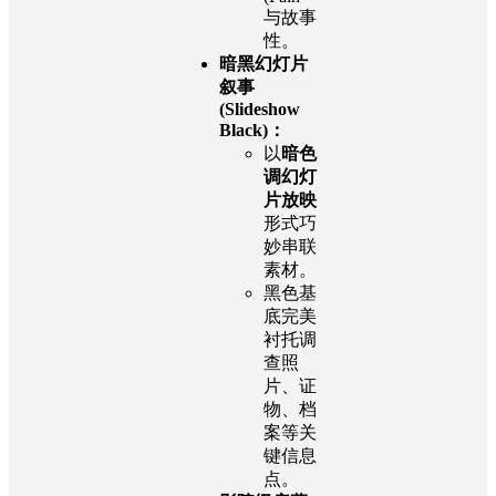
与故事
性。
暗黑幻灯片
叙事
(Slideshow
Black)：
以
暗色
调幻灯
片放映
形式巧
妙串联
素材。
黑色基
底完美
衬托调
查照
片、证
物、档
案等关
键信息
点。