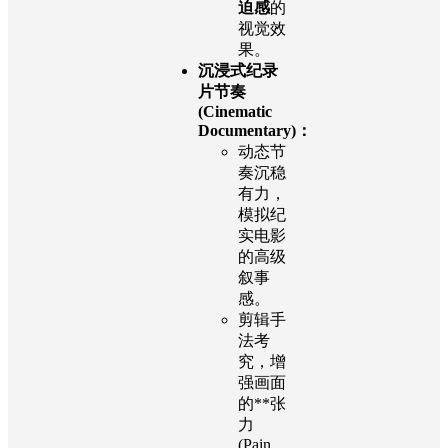
迫感
的
视觉效
果。
沉浸式纪录
片节奏
(Cinematic
Documentary)：
动态节
奏沉稳
有力，
模拟纪
实电影
的高级
叙事
感。
剪辑手
法考
究，增
强画面
的**张
力
(Pain