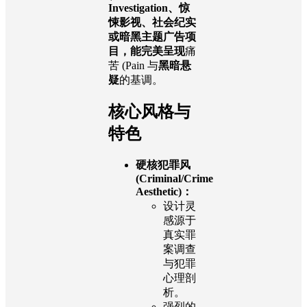
Investigation、惊
悚影视、社会纪实
或暗黑主题广告项
目，能完美呈现
痛
苦 (Pain 与
黑暗悬
疑
的基调。
核心风格与
特色
硬核犯罪风
(Criminal/Crime
Aesthetic)：
设计灵
感源于
真实罪
案调查
与犯罪
心理剖
析。
强烈的