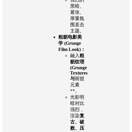
黑暗、
紧张、
厚重氛
围直击
主题。
粗粝电影美
学 (Grunge
Film Look)：
融入
粗
粝纹理
(Grunge
Textures
与
斑驳
元素
**。
光影明
暗对比
强烈，
渲染
复
古、破
败、压