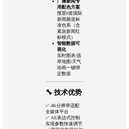
广播新闻专
用配色方案
预置6套国际
新闻频道标
准色系（含
紧急新闻红
标模式）
智能数据可
视化
实时图表/选
举地图/天气
动画一键绑
定数据
🔧 技术优势
✅ 4K分辨率适配
全媒体平台
✅ AE表达式控制
实现参数快速调节