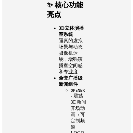
✨ 核心功能
亮点
3D立体演播
室系统
逼真的虚拟
场景与动态
摄像机运
镜，增强演
播室空间感
和专业度
全套广播级
新闻组件
OPENER
- 震撼
3D新闻
开场动
画（可
定制频
道
LOGO