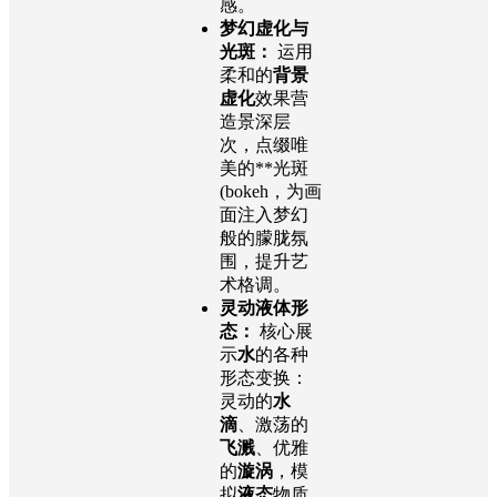
感。
梦幻虚化与
光斑：
运用
柔和的
背景
虚化
效果营
造景深层
次，点缀唯
美的**光斑
(bokeh，为画
面注入梦幻
般的朦胧氛
围，提升艺
术格调。
灵动液体形
态：
核心展
示
水
的各种
形态变换：
灵动的
水
滴
、激荡的
飞溅
、优雅
的
漩涡
，模
拟
液态
物质