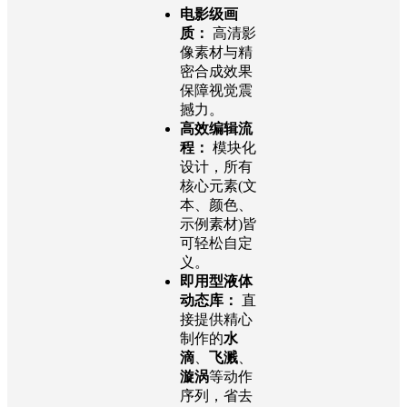
电影级画
质：
高清影
像素材与精
密合成效果
保障视觉震
撼力。
高效编辑流
程：
模块化
设计，所有
核心元素(文
本、颜色、
示例素材)皆
可轻松自定
义。
即用型液体
动态库：
直
接提供精心
制作的
水
滴
、
飞溅
、
漩涡
等动作
序列，省去