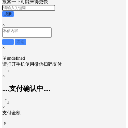
搜索一下可能来得更快
搜索
×
取消
发送
×
￥undefined
请打开手机使用
微信
扫码支付
「
」
×
....支付确认中....
「
」
×
支付金额
￥