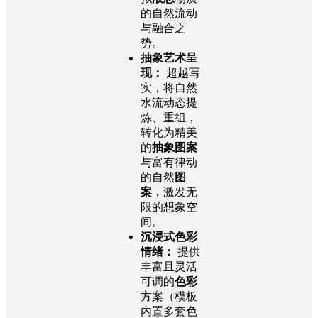
的自然流动
与融合之
势。
抽象艺术呈
现：
超越写
实，将自然
水流动态提
炼、重组，
转化为精美
的
抽象图案
与富有律动
的自然
图
案
，激发无
限的想象空
间。
沉浸式色彩
情绪：
提供
丰富且灵活
可调的
色彩
方案（模板
内置多套色