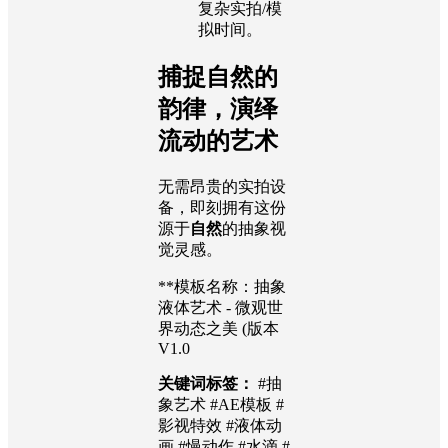
复杂实拍/模
拟时间。
捕捉自然的
韵律，演绎
流动的艺术
无需昂贵的实拍设
备，即刻拥有这份
源于
自然
的抽象视
觉灵感。
**模板名称：抽象
液体艺术 - 微观世
界动态之美 (版本
V1.0
关键词标签：
#抽
象艺术 #AE模板 #
影视特效 #液体动
画 #慢动作 #水滴 #