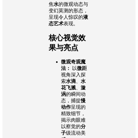
焦
水
的微观动态与
变幻莫测的形态，
呈现令人惊叹的
液
态艺术
表现。
核心视觉效
果与亮点
微观奇观魔
法：
以
微距
视角深入探
索
水滴
、
水
花飞溅
、
漩
涡
的瞬间动
态，捕捉
慢
动作
呈现的
精致细节，
揭示肉眼难
以察觉的
分
子
级流动美