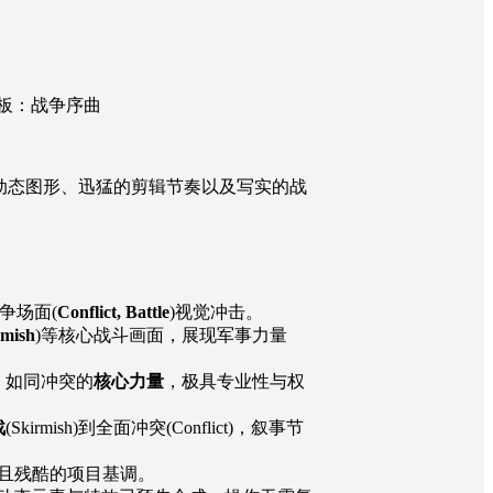
模板：战争序曲
硬朗的动态图形、迅猛的剪辑节奏以及写实的战
争场面(
Conflict, Battle
)视觉冲击。
rmish
)等核心战斗画面，展现军事力量
，如同冲突的
核心力量
，极具专业性与权
战
(Skirmish)到全面冲突(Conflict)，叙事节
、紧迫且残酷的项目基调。