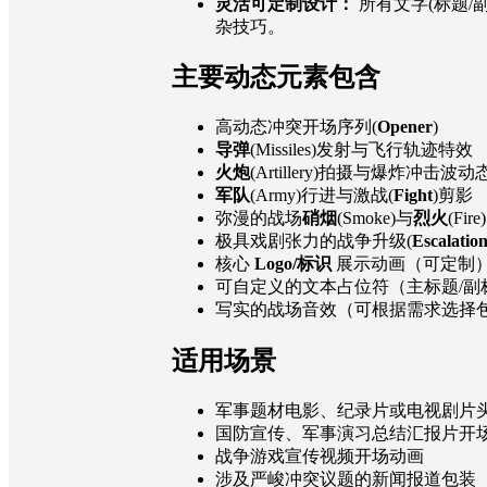
灵活可定制设计：
所有文字(标题/
杂技巧。
主要动态元素包含
高动态冲突开场序列(
Opener
)
导弹
(Missiles)发射与飞行轨迹特效
火炮
(Artillery)拍摄与爆炸冲击波动
军队
(Army)行进与激战(
Fight
)剪影
弥漫的战场
硝烟
(Smoke)与
烈火
(Fire)
极具戏剧张力的战争升级(
Escalatio
核心
Logo/标识
展示动画（可定制
可自定义的文本占位符（主标题/副
写实的战场音效（可根据需求选择
适用场景
军事题材电影、纪录片或电视剧片
国防宣传、军事演习总结汇报片开
战争游戏宣传视频开场动画
涉及严峻冲突议题的新闻报道包装