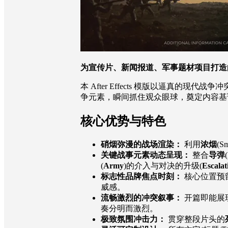
为宣传片、新闻报道、军事题材项目打造
本 After Effects 模版以逼
争元素，瞬间抓住观众眼球，奠定内容基
核心优势与特色
硝烟弥漫的战场渲染：
利用
浓烟
(S
关键战事元素动态呈现：
整合
导弹
(
Army
)的介入与对决的升级(
Escalat
标志性品牌焦点时刻：
核心位置预
威感。
流畅激烈的冲突叙事：
开篇即能展
奏分明而激烈。
极致氛围冲击力：
贯穿整段片头的