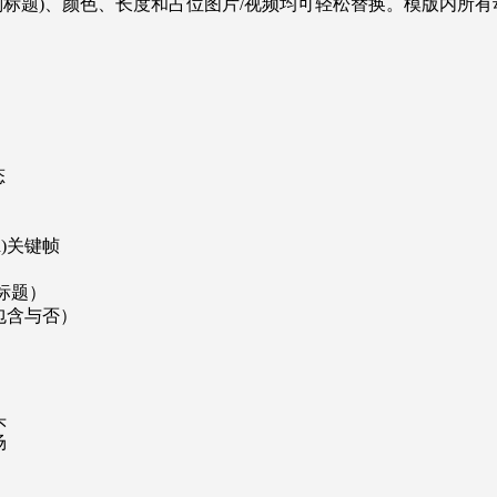
副标题)、颜色、长度和占位图片/视频均可轻松替换。模版内所
态
n
)关键帧
）
标题）
包含与否）
头
场