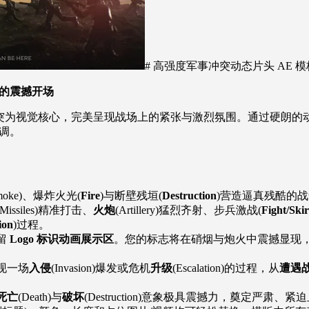
# 高强度军事冲突动态片头 AE 
的震撼开场
真的现代战争冲突为视觉核心，完美呈现战场上的紧张与激烈氛围。通过
调。
moke)、爆炸火光(
Fire
)与断壁残垣(
Destruction
)营造逼真残酷的战
(Missiles)精准打击、
火炮
(Artillery)猛烈齐射、步兵激战(
Fight/Ski
ion
)过程。
留
Logo 标识动画展示区
。您的标志将在硝烟与炮火中震撼显现
现一场
入侵
(Invasion)爆发或危机
升级
(Escalation)的过程，从
遭遇
死亡
(Death)与
破坏
(Destruction)意象极具震撼力，奠定严肃