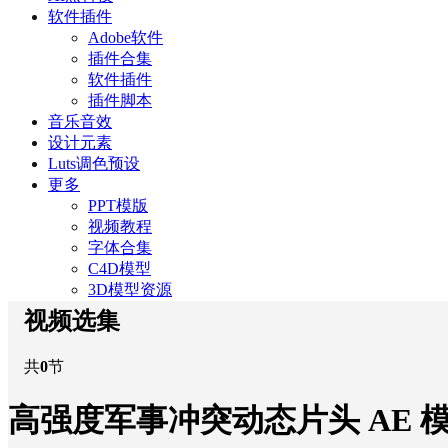
软件插件
Adobe软件
插件合集
软件插件
插件脚本
音乐音效
设计元素
Luts调色预设
更多
PPT模版
视频教程
字体合集
C4D模型
3D模型资源
视频选集
共
0
节
高强度军事冲突动态片头 AE 