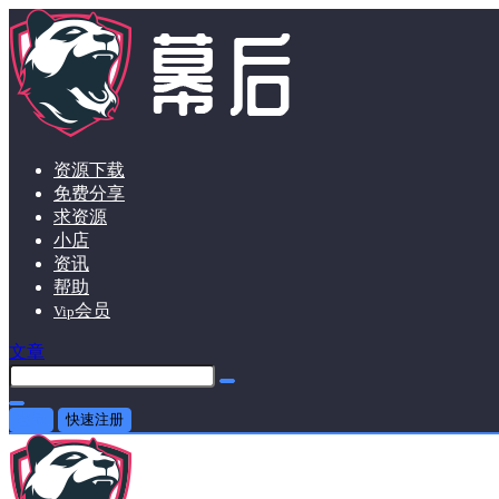
资源下载
免费分享
求资源
小店
资讯
帮助
会员
Vip
文章
登录
快速注册