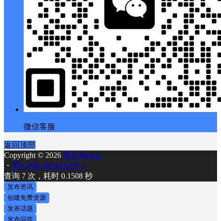
微信客服
返回顶部
Copyright © 2026
幕后Muhou
・
冀ICP备18036164号-3
查询 7 次，耗时 0.1508 秒
发布资讯
创建免费资源
发表话题
发布问答