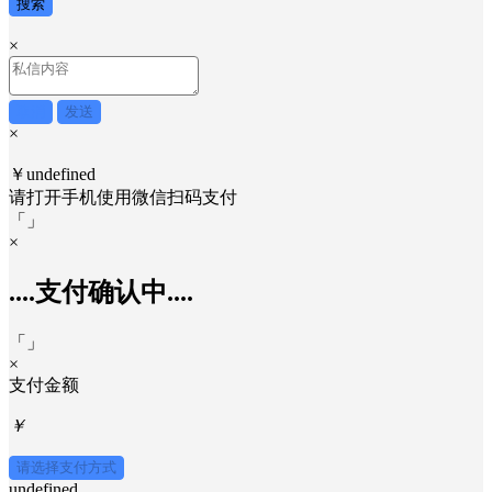
搜索
×
取消
发送
×
￥undefined
请打开手机使用
微信
扫码支付
「
」
×
....支付确认中....
「
」
×
支付金额
￥
请选择支付方式
undefined