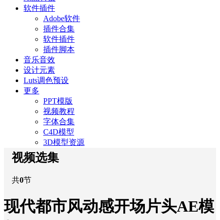
软件插件
Adobe软件
插件合集
软件插件
插件脚本
音乐音效
设计元素
Luts调色预设
更多
PPT模版
视频教程
字体合集
C4D模型
3D模型资源
视频选集
共
0
节
现代都市风动感开场片头AE模