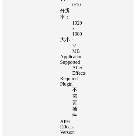
0:10
分辨
率：
1920
x
1080
大小：
31
MB
Application
Supported
After
Effects
Required
Plugin
不
需
要
插
件
After
Effects
Version