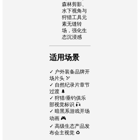
森林剪影、
水下视角与
狩猎工具元
素无缝转
场，强化生
态沉浸感
适用场景
✓ 户外装备品牌开
场片头 🏹
✓ 自然纪录片章节
过渡 🌲
✓ 狩猎/垂钓俱乐
部视觉标识 🎣
✓ 暗黑系游戏开场
动画 🎮
✓ 高级生态产品发
布会主视觉 ♻️