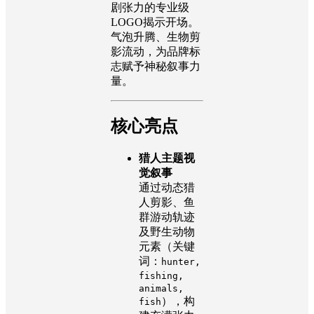
剧张力的专业级
LOGO揭示开场。
气泡升腾、生物剪
影流动，为品牌标
志赋予神秘叙事力
量。
核心亮点
猎人主题视
觉叙事
通过动态猎
人剪影、鱼
群游动轨迹
及野生动物
元素（关键
词：
hunter,
fishing,
animals,
），构
fish