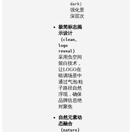
）
dark
强化景
深层次
极简标志揭
示设计
（
clean,
logo
）
reveal
采用负空间
留白技术，
让LOGO在
暗调场景中
通过气泡/粒
子路径自然
浮现，确保
品牌信息绝
对聚焦
自然元素动
态融合
（
）
nature