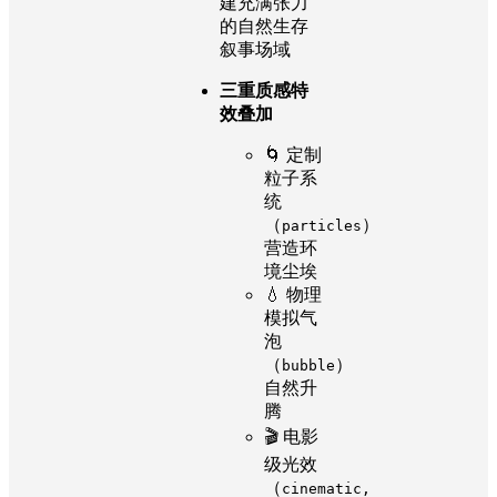
建充满张力
的自然生存
叙事场域
三重质感特
效叠加
🌀 定制
粒子系
统
（
）
particles
营造环
境尘埃
💧 物理
模拟气
泡
（
）
bubble
自然升
腾
🎬 电影
级光效
（
cinematic,