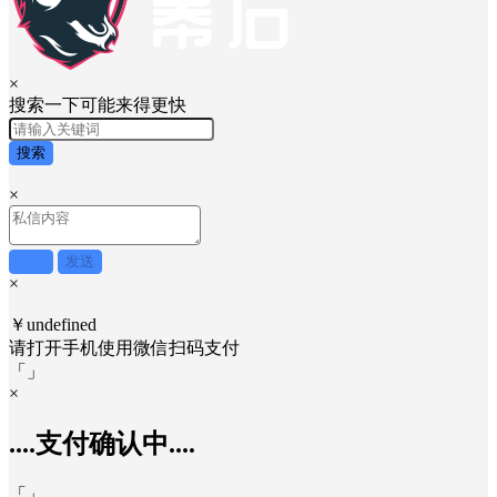
×
搜索一下可能来得更快
搜索
×
取消
发送
×
￥undefined
请打开手机使用
微信
扫码支付
「
」
×
....支付确认中....
「
」