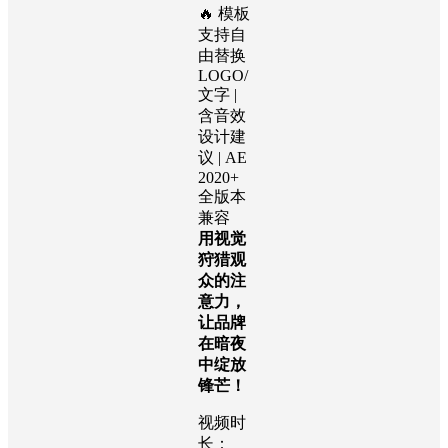
🔥 模板
支持自
由替换
LOGO/
文字 |
含音效
设计建
议 | AE
2020+
全版本
兼容
用视觉
狩猎观
众的注
意力，
让品牌
在暗夜
中绽放
锋芒！
视频时
长：