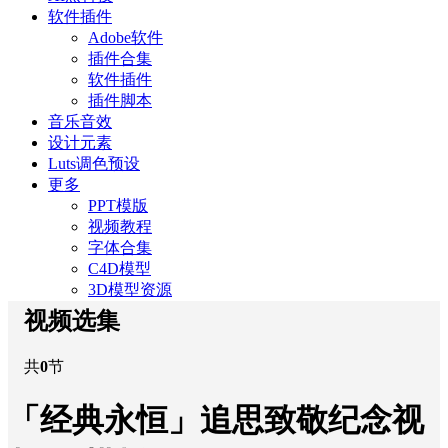
软件插件
Adobe软件
插件合集
软件插件
插件脚本
音乐音效
设计元素
Luts调色预设
更多
PPT模版
视频教程
字体合集
C4D模型
3D模型资源
视频选集
共
0
节
「经典永恒」追思致敬纪念视