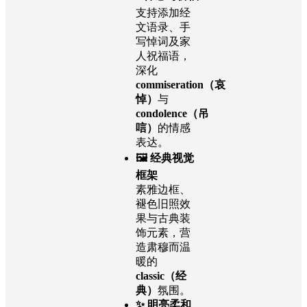
支持添加经
文语录、手
写悼词及家
人祝福语，
深化
commiseration（哀
悼）
与
condolence（吊
唁）
的情感
表达。
🖼️ 经典视觉
框架
素雅边框、
褪色旧照效
果与古典装
饰元素，营
造肃穆而温
暖的
classic（经
典）
氛围。
✨ 明亮柔和