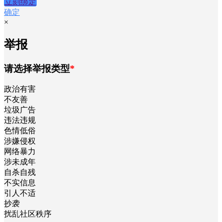
立刻绑定
确定
×
举报
请选择举报类型
*
政治有害
不友善
垃圾广告
违法违规
色情低俗
涉嫌侵权
网络暴力
涉未成年
自杀自残
不实信息
引人不适
抄袭
扰乱社区秩序