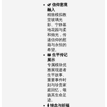
🌿 信仰意境
融入
精致模拟教
堂玻璃光
影、宁静墓
地花园与柔
和烛光，传
递信仰的慰
藉与永恒的
希望。
📖 生平传记
展示
专属模块优
雅展现逝者
生平故事、
重要事件时
刻与珍贵家
庭回忆，颂
扬其生命足
迹。
🕯️ 悼念与祈福