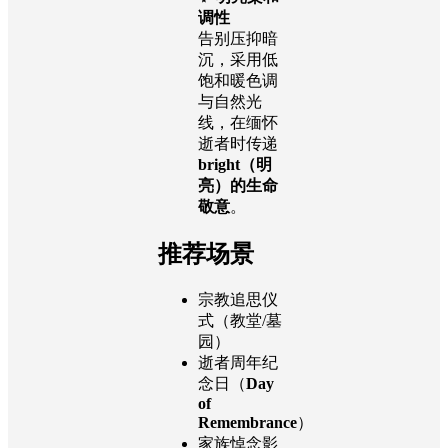
调性
告别压抑暗
沉，采用低
饱和暖色调
与自然光
线，在缅怀
逝者时传递
bright（明
亮）的生命
敬意
。
推荐场景
宗教追思仪
式（教堂/墓
园）
逝者周年纪
念日（
Day
of
Remembrance
）
家族悼念影