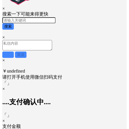
×
搜索一下可能来得更快
搜索
×
取消
发送
×
￥undefined
请打开手机使用
微信
扫码支付
「
」
×
....支付确认中....
「
」
×
支付金额