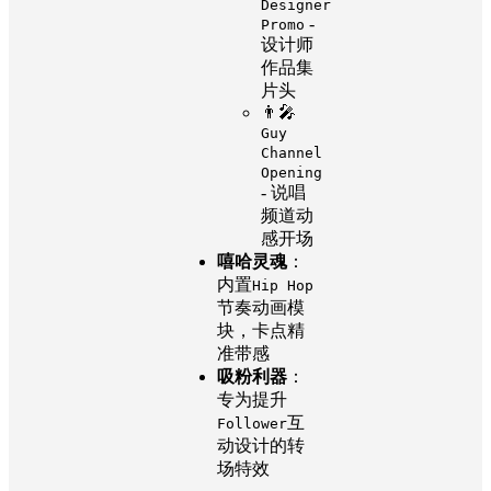
Designer
-
Promo
设计师
作品集
片头
👨‍🎤
Guy
Channel
Opening
- 说唱
频道动
感开场
嘻哈灵魂
：
内置
Hip Hop
节奏动画模
块，卡点精
准带感
吸粉利器
：
专为提升
互
Follower
动设计的转
场特效