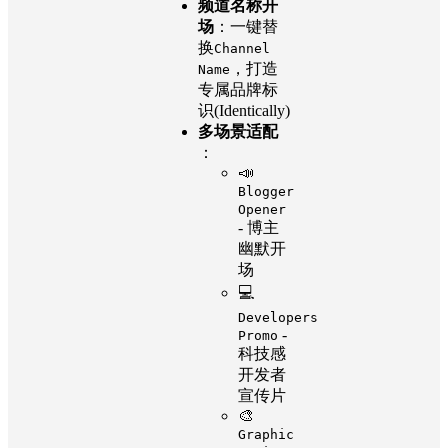
频道名称开
场
：一键替
换
Channel
，打造
Name
专属品牌标
识(Identically)
多场景适配
：
📣
Blogger
Opener
- 博主
幽默开
场
💻
Developers
-
Promo
科技感
开发者
宣传片
🎨
Graphic