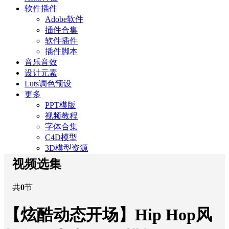
软件插件
Adobe软件
插件合集
软件插件
插件脚本
音乐音效
设计元素
Luts调色预设
更多
PPT模版
视频教程
字体合集
C4D模型
3D模型资源
视频选集
共
0
节
【炫酷动态开场】Hip Hop风