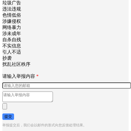
垃圾广告
违法违规
色情低俗
涉嫌侵权
网络暴力
涉未成年
自杀自残
不实信息
引人不适
抄袭
扰乱社区秩序
请输入举报内容
*
提交
举报提交后，我们会以邮件的形式向您反馈处理结果。