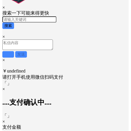
×
搜索一下可能来得更快
搜索
×
取消
发送
×
￥undefined
请打开手机使用
微信
扫码支付
「
」
×
....支付确认中....
「
」
×
支付金额