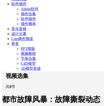
软件插件
Adobe软件
插件合集
软件插件
插件脚本
音乐音效
设计元素
Luts调色预设
更多
PPT模版
视频教程
字体合集
C4D模型
3D模型资源
视频选集
共
0
节
都市故障风暴：故障撕裂动态