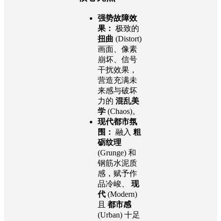
强势故障效
果：
极致的
扭曲
(Distort)
画面、像素
崩坏、信号
干扰效果，
营造充满未
来感与破坏
力的
混乱美
学
(Chaos)。
现代都市氛
围：
融入
粗
砺纹理
(Grunge) 和
钢筋水泥质
感，赋予作
品冷峻、
现
代
(Modern)
且
都市感
(Urban) 十足