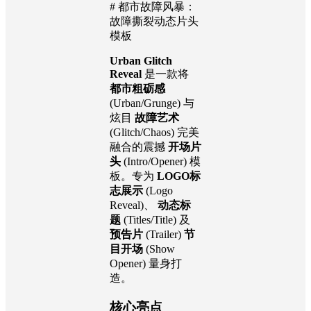
# 都市故障风暴：
故障撕裂动态片头
模板
Urban Glitch
Reveal
是一款将
都市粗砺感
(Urban/Grunge) 与
炫目
故障艺术
(Glitch/Chaos) 完美
融合的震撼
开场片
头
(Intro/Opener) 模
板。专为
LOGO标
志展示
(Logo
Reveal)、
动态标
题
(Titles/Title) 及
预告片
(Trailer)
节
目开场
(Show
Opener) 量身打
造。
核心亮点