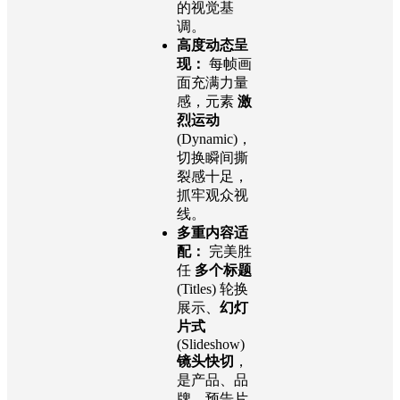
的视觉基
调。
高度动态呈
现：
每帧画
面充满力量
感，元素
激
烈运动
(Dynamic)，
切换瞬间撕
裂感十足，
抓牢观众视
线。
多重内容适
配：
完美胜
任
多个标题
(Titles) 轮换
展示、
幻灯
片式
(Slideshow)
镜头快切
，
是产品、品
牌、预告片