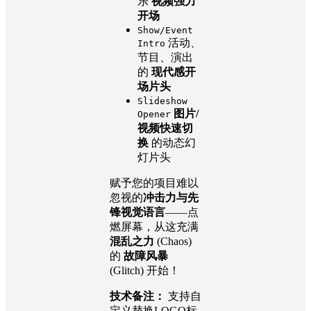
乐
视频强力
开场
Show/Event
活动、
Intro
节目、演出
的
现代感开
场片头
Slideshow
图片/
Opener
视频快速切
换
的动态幻
灯片头
赋予您的项目难以
忽视的
冲击力与先
锋视觉语言
——点
燃屏幕，从这充满
混乱之力
(Chaos)
的
故障风暴
(Glitch) 开始！
技术备注：
支持自
定义替换LOGO标