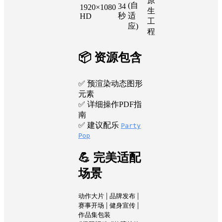
原
(自
34
1920×1080
生
秒
适
HD
工
应)
程
📦 资源包含
✅ 预渲染动态图形
元素
✅ 详细操作PDF指
南
✅ 建议配乐
Party
Pop
💪 完美适配
场景
|
|
动作大片
品牌发布
|
|
赛事开场
健身宣传
作品集包装