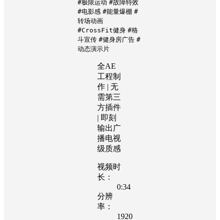
#极限运动
#故障特效
#电影感
#能量爆棚
#
转场动画
#CrossFit健身
#格
斗宣传
#健身房广告
#
动态演示片
全AE
工程制
作 | 无
需第三
方插件
| 即刻
输出广
播电视
级质感
视频时
长：
0:34
分辨
率：
1920