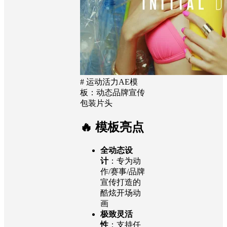
# 运动活力AE模
板：动态品牌宣传
包装片头
🔥 模板亮点
全动态设
计
：专为动
作/赛事/品牌
宣传打造的
酷炫开场动
画
极致灵活
性
：支持任