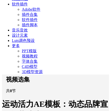
软件插件
Adobe软件
插件合集
软件插件
插件脚本
音乐音效
设计元素
Luts调色预设
更多
PPT模版
视频教程
字体合集
C4D模型
3D模型资源
视频选集
共
0
节
运动活力AE模板：动态品牌宣