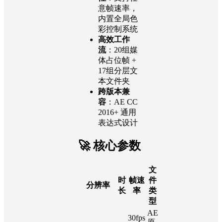
意帧速率，
内置全局色
彩控制系统
高效工作
流
：20组媒
体占位帧 +
17组分层文
本文件夹
跨版本兼
容
：AE CC
2016+ 通用
表达式设计
🚀 核心参数
文
时
帧速
件
分辨率
长
率
类
型
AE
30fps