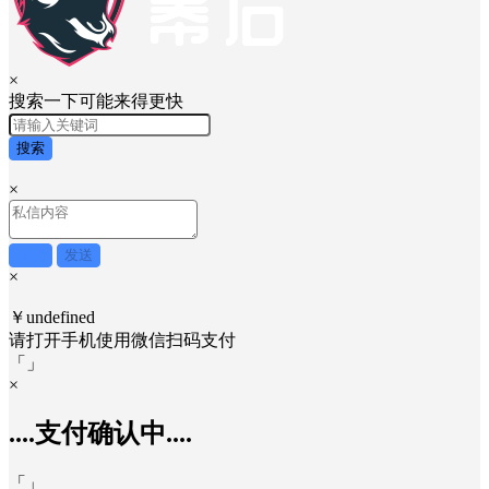
×
搜索一下可能来得更快
搜索
×
取消
发送
×
￥undefined
请打开手机使用
微信
扫码支付
「
」
×
....支付确认中....
「
」