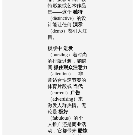
特形象或艺术作品
集——这个
独特
（distinctive）的设
计能让任何
演示
（demo）都引人注
目。
模版中
迸发
（bursting）着时尚
的排版过渡，能瞬
间
抓住观众注意力
（attention），非
常适合快速节奏的
体育片段或
当代
（current）
广告
（advertising）来
激发人群热情。无
论是
极好
（fabulous）的个
人推广还是商业活
动，它都带来
酷炫