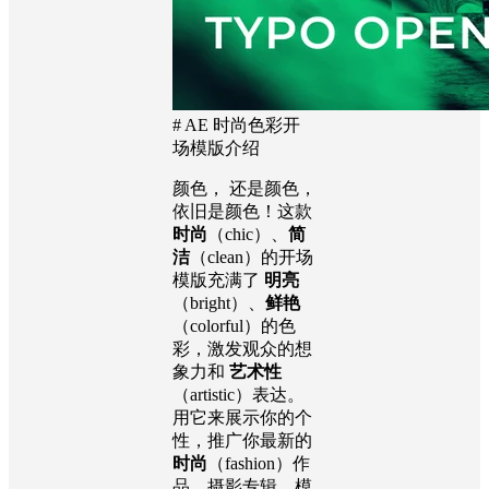
# AE 时尚色彩开
场模版介绍
颜色， 还是颜色，
依旧是颜色！这款
时尚
（chic）、
简
洁
（clean）的开场
模版充满了
明亮
（bright）、
鲜艳
（colorful）的色
彩，激发观众的想
象力和
艺术性
（artistic）表达。
用它来展示你的个
性，推广你最新的
时尚
（fashion）作
品、摄影专辑、模