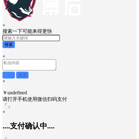
×
搜索一下可能来得更快
搜索
×
取消
发送
×
￥undefined
请打开手机使用
微信
扫码支付
「
」
×
....支付确认中....