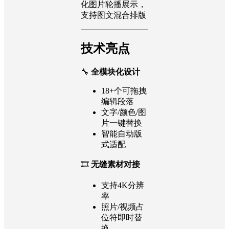
化图片轮播展示，
支持图文混合排版
技术亮点
🔧
全模块化设计
18+个可拖拽
编辑段落
文字/颜色/图
片一键替换
智能自动版
式适配
🎞️
无缝素材对接
支持4K分辨
率
照片/视频占
位符即时替
换