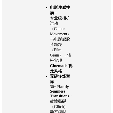
电影质感拉
满
：
专业级相机
运动
（Camera
Movement）
与电影感胶
片颗粒
（Film
Grain），轻
松实现
Cinematic 视
觉风格
无缝转场宝
库
：
30+
Handy
Seamless
Transitions
：
故障撕裂
（Glitch）、
动态模糊、