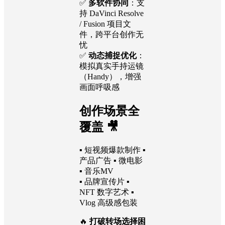
✅
多软件协同
：支
持 DaVinci Resolve
/ Fusion 项目文
件，跨平台创作无
忧
✅
动态捕捉优化
：
模拟真实手持运镜
（Handy），增强
画面呼吸感
创作场景全
覆盖 🎥
▪ 短视频爆款制作 ▪
产品广告 ▪ 微电影
▪ 音乐MV
▪ 品牌宣传片 ▪
NFT 数字艺术 ▪
Vlog 高级感包装
🔥
打破转场选择困