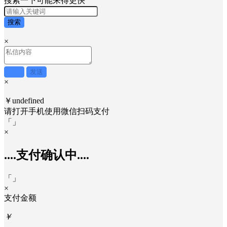
搜索一下可能来得更快
搜索
×
取消
发送
×
￥undefined
请打开手机使用
微信
扫码支付
「
」
×
....支付确认中....
「
」
×
支付金额
￥