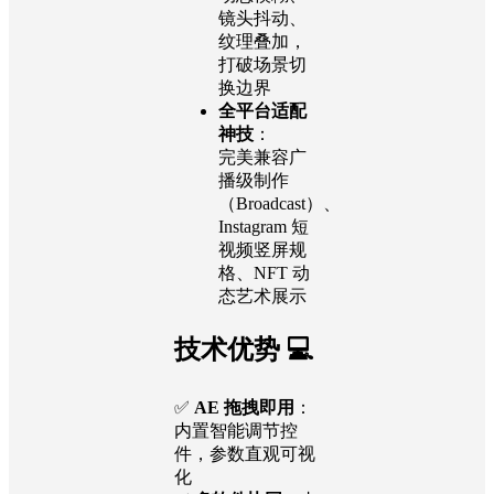
镜头抖动、
纹理叠加，
打破场景切
换边界
全平台适配
神技
：
完美兼容广
播级制作
（Broadcast）、
Instagram 短
视频竖屏规
格、NFT 动
态艺术展示
技术优势 💻
✅
AE 拖拽即用
：
内置智能调节控
件，参数直观可视
化