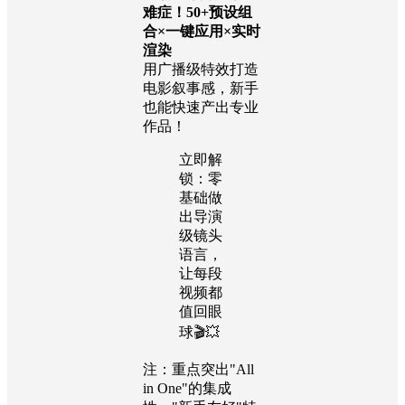
难症！50+预设组
合×一键应用×实时
渲染
用广播级特效打造
电影叙事感，新手
也能快速产出专业
作品！
立即解
锁：零
基础做
出导演
级镜头
语言，
让每段
视频都
值回眼
球🎬💥
注：重点突出"All
in One"的集成