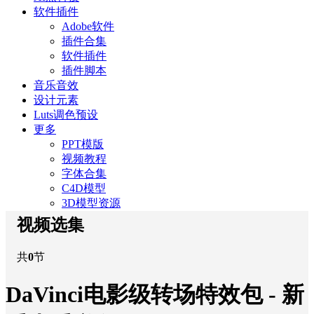
软件插件
Adobe软件
插件合集
软件插件
插件脚本
音乐音效
设计元素
Luts调色预设
更多
PPT模版
视频教程
字体合集
C4D模型
3D模型资源
视频选集
共
0
节
DaVinci电影级转场特效包 - 新