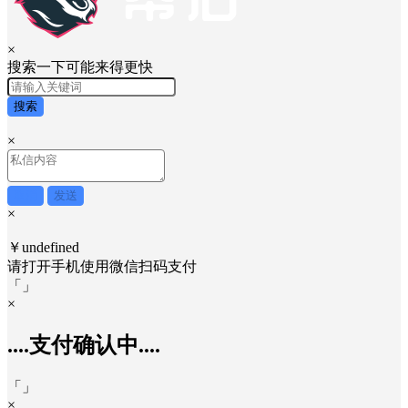
×
搜索一下可能来得更快
搜索
×
取消
发送
×
￥undefined
请打开手机使用
微信
扫码支付
「
」
×
....支付确认中....
「
」
×