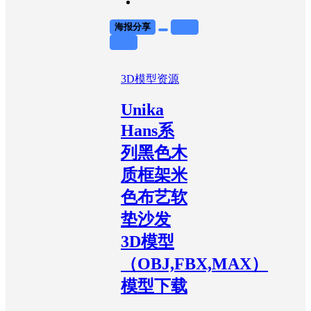
海报分享
收藏
举报
3D模型资源
Unika
Hans系
列黑色木
质框架米
色布艺软
垫沙发
3D模型
（OBJ,FBX,MAX）
模型下载