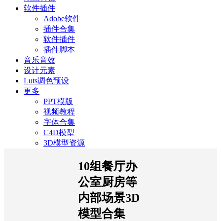
软件插件
Adobe软件
插件合集
软件插件
插件脚本
音乐音效
设计元素
Luts调色预设
更多
PPT模版
视频教程
字体合集
C4D模型
3D模型资源
10组餐厅办
公室厨房等
内部场景3D
模型合集