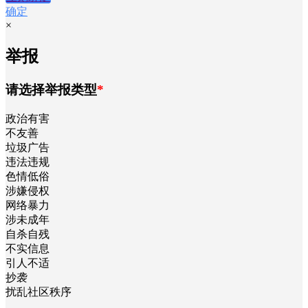
确定
×
举报
请选择举报类型
*
政治有害
不友善
垃圾广告
违法违规
色情低俗
涉嫌侵权
网络暴力
涉未成年
自杀自残
不实信息
引人不适
抄袭
扰乱社区秩序