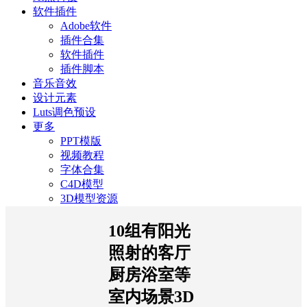
软件插件
Adobe软件
插件合集
软件插件
插件脚本
音乐音效
设计元素
Luts调色预设
更多
PPT模版
视频教程
字体合集
C4D模型
3D模型资源
10组有阳光
照射的客厅
厨房浴室等
室内场景3D