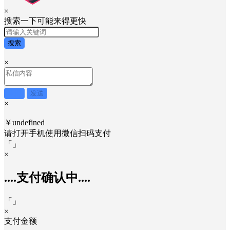
×
搜索一下可能来得更快
搜索
×
取消
发送
×
￥undefined
请打开手机使用
微信
扫码支付
「
」
×
....支付确认中....
「
」
×
支付金额