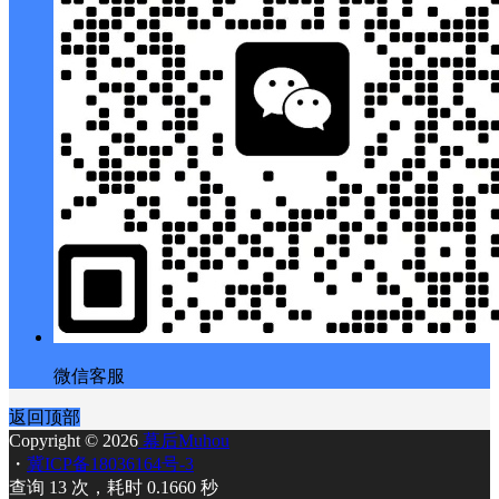
微信客服
返回顶部
Copyright © 2026
幕后Muhou
・
冀ICP备18036164号-3
查询 13 次，耗时 0.1660 秒