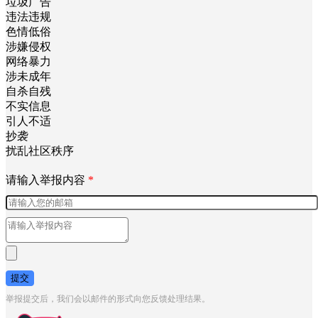
垃圾广告
违法违规
色情低俗
涉嫌侵权
网络暴力
涉未成年
自杀自残
不实信息
引人不适
抄袭
扰乱社区秩序
请输入举报内容
*
提交
举报提交后，我们会以邮件的形式向您反馈处理结果。