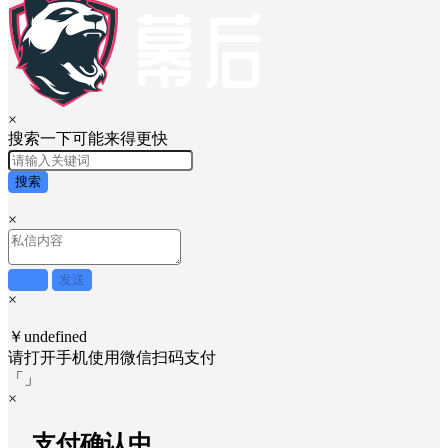
×
搜索一下可能来得更快
搜索
×
取消
发送
×
￥undefined
请打开手机使用
微信
扫码支付
「
」
×
....支付确认中....