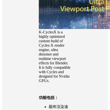
K-CyclesX is a
highly optimized
custom build of
Cycles-X render
engine, ultra
denoiser and
realtime viewport
effects for Blender.
It is fully compatible
with Cycles and
designed for Nvidia
GPUs.
功能包括：
最终渲染速