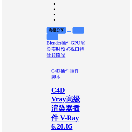
海报分享
收藏
举报
Blender插件
GPU渲
染
实时预览
视口特
效
超降噪
C4D插件
插件
脚本
C4D
Vray高级
渲染器插
件 V-Ray
6.20.05