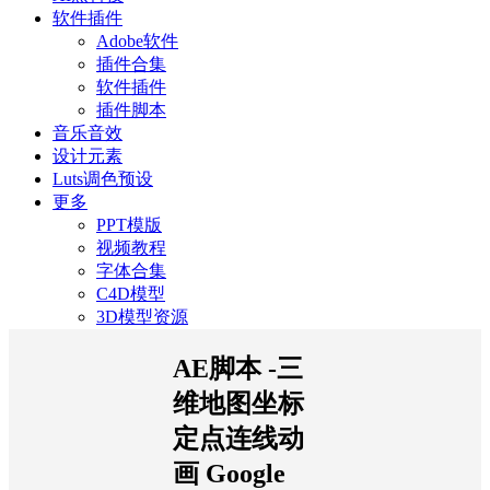
软件插件
Adobe软件
插件合集
软件插件
插件脚本
音乐音效
设计元素
Luts调色预设
更多
PPT模版
视频教程
字体合集
C4D模型
3D模型资源
AE脚本 -三
维地图坐标
定点连线动
画 Google