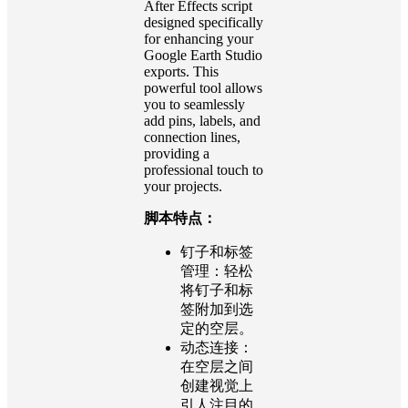
After Effects script
designed specifically
for enhancing your
Google Earth Studio
exports. This
powerful tool allows
you to seamlessly
add pins, labels, and
connection lines,
providing a
professional touch to
your projects.
脚本特点：
钉子和标签
管理：轻松
将钉子和标
签附加到选
定的空层。
动态连接：
在空层之间
创建视觉上
引人注目的