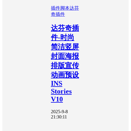
插件脚本
达芬
奇插件
达芬奇插
件-时尚
简洁竖屏
封面海报
排版宣传
动画预设
INS
Stories
V10
2025-9-8
21:30:11