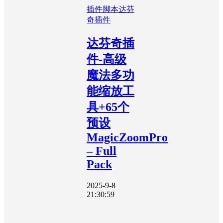
插件脚本
达芬
奇插件
达芬奇插
件-高级
魔法多功
能缩放工
具+65个
预设
MagicZoomPro
– Full
Pack
2025-9-8
21:30:59