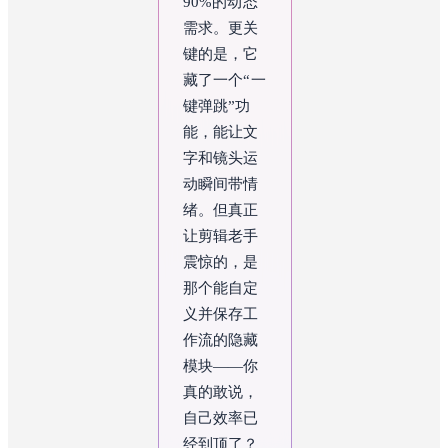
90%的动态
需求。更关
键的是，它
藏了一个“一
键弹跳”功
能，能让文
字和镜头运
动瞬间带情
绪。但真正
让剪辑老手
震惊的，是
那个能自定
义并保存工
作流的隐藏
模块——你
真的敢说，
自己效率已
经到顶了？