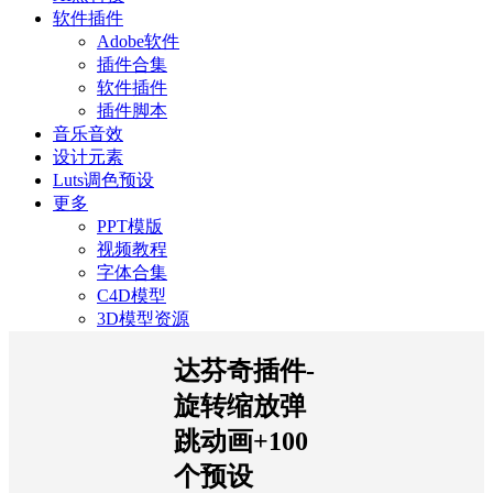
软件插件
Adobe软件
插件合集
软件插件
插件脚本
音乐音效
设计元素
Luts调色预设
更多
PPT模版
视频教程
字体合集
C4D模型
3D模型资源
达芬奇插件-
旋转缩放弹
跳动画+100
个预设