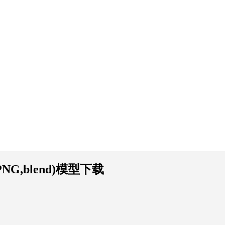
G,blend)模型下载