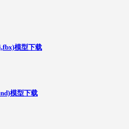
j,fbx)模型下载
end)模型下载