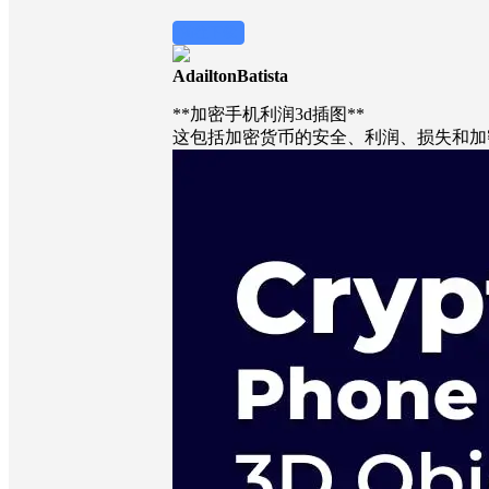
前往下载
AdailtonBatista
**加密手机利润3d插图**
这包括加密货币的安全、利润、损失和加