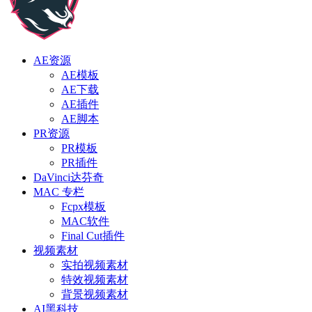
AE资源
AE模板
AE下载
AE插件
AE脚本
PR资源
PR模板
PR插件
DaVinci达芬奇
MAC 专栏
Fcpx模板
MAC软件
Final Cut插件
视频素材
实拍视频素材
特效视频素材
背景视频素材
AI黑科技