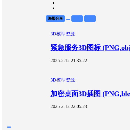
海报分享
收藏
举报
3D模型资源
紧急服务3D图标 (PNG,ob
2025-2-12 21:35:22
3D模型资源
加密桌面3D插图 (PNG,bl
2025-2-12 22:05:23