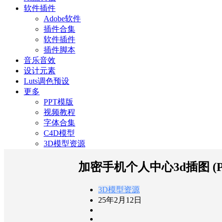
软件插件
Adobe软件
插件合集
软件插件
插件脚本
音乐音效
设计元素
Luts调色预设
更多
PPT模版
视频教程
字体合集
C4D模型
3D模型资源
加密手机个人中心3d插图 (PN
3D模型资源
25年2月12日