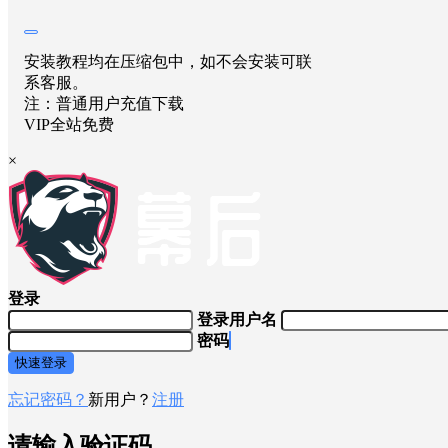
安装教程均在压缩包中，如不会安装可联
系客服。
注：普通用户充值下载
VIP全站免费
×
登录
登录用户名
密码
快速登录
忘记密码？
新用户？
注册
请输入验证码