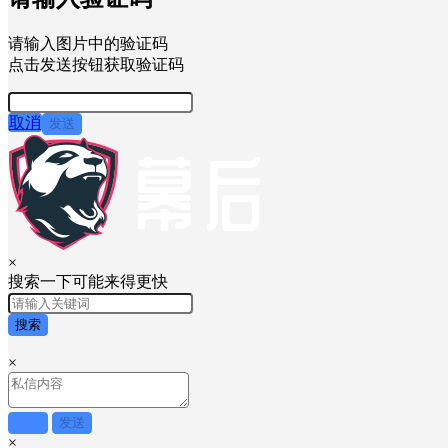
请输入图片中的验证码
点击发送按钮获取验证码
取消
发送
×
搜索一下可能来得更快
搜索
×
取消
发送
×