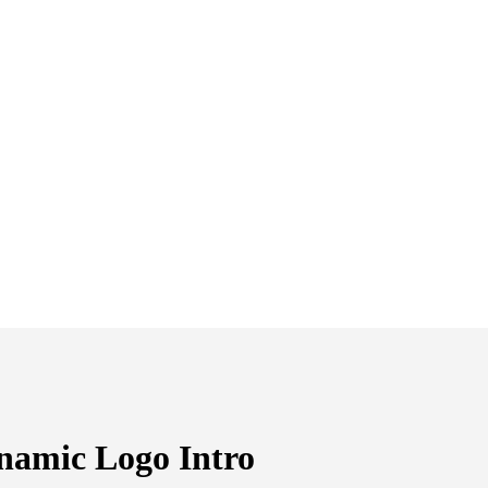
c Logo Intro