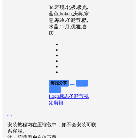
3d,环境,北极,极光,
蓝色,bokeh,庆典,寒
意,寒冷,圣诞节,酷,
水晶,12月,优雅,喜
庆
海报分享
收藏
举报
Logo标志
圣诞节
视
频剪辑
安装教程均在压缩包中，如不会安装可联
系客服。
注：普通用户充值下载