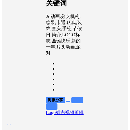
关键词
2d动画,分支机构,
糖果,卡通,庆典,装
饰,喜庆,手绘,节假
日,简介,LOGO标
志,圣诞快乐,新的
一年,片头动画,派
对
海报分享
收藏
举报
Logo标志
视频剪辑