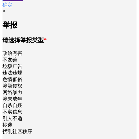
确定
×
举报
请选择举报类型
*
政治有害
不友善
垃圾广告
违法违规
色情低俗
涉嫌侵权
网络暴力
涉未成年
自杀自残
不实信息
引人不适
抄袭
扰乱社区秩序