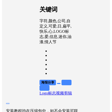
关键词
字符,颜色,公司,自
定义,可爱,日,扁平,
快乐,心,LOGO标
志,爱,信息,迷你,油
漆,情人节
海报分享
收藏
举报
Logo标志
视频剪辑
安装教程均在压缩包中，如不会安装可联