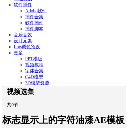
软件插件
Adobe软件
插件合集
软件插件
插件脚本
音乐音效
设计元素
Luts调色预设
更多
PPT模版
视频教程
字体合集
C4D模型
3D模型资源
视频选集
共
0
节
标志显示上的字符油漆AE模板