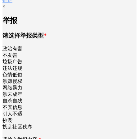
确定
×
举报
请选择举报类型
*
政治有害
不友善
垃圾广告
违法违规
色情低俗
涉嫌侵权
网络暴力
涉未成年
自杀自残
不实信息
引人不适
抄袭
扰乱社区秩序