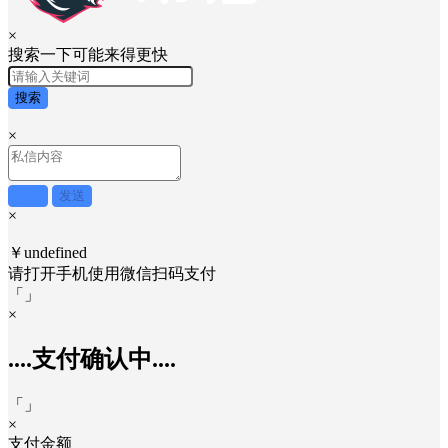
×
搜索一下可能来得更快
搜索
×
取消
发送
×
￥undefined
请打开手机使用
微信
扫码支付
「
」
×
....支付确认中....
「
」
×
支付金额