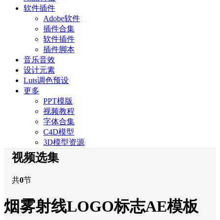
软件插件
Adobe软件
插件合集
软件插件
插件脚本
音乐音效
设计元素
Luts调色预设
更多
PPT模版
视频教程
字体合集
C4D模型
3D模型资源
视频选集
共
0
节
烟雾射线LOGO标志AE模板