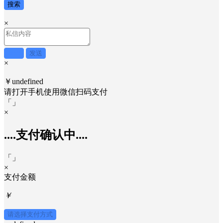
搜索
×
取消
发送
×
￥undefined
请打开手机使用
微信
扫码支付
「
」
×
....支付确认中....
「
」
×
支付金额
￥
请选择支付方式