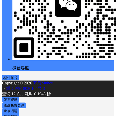
微信客服
返回顶部
Copyright © 2026
幕后Muhou
・
冀ICP备18036164号-3
查询 12 次，耗时 0.1948 秒
发布资讯
创建免费资源
发表话题