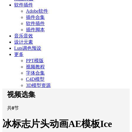
软件插件
Adobe软件
插件合集
软件插件
插件脚本
音乐音效
设计元素
Luts调色预设
更多
PPT模版
视频教程
字体合集
C4D模型
3D模型资源
视频选集
共
0
节
冰标志片头动画AE模板Ice