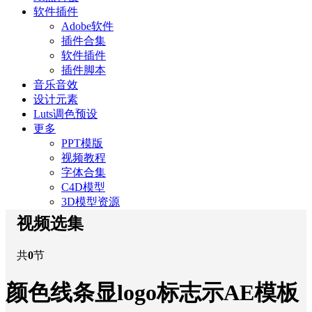
软件插件
Adobe软件
插件合集
软件插件
插件脚本
音乐音效
设计元素
Luts调色预设
更多
PPT模版
视频教程
字体合集
C4D模型
3D模型资源
视频选集
共
0
节
颜色线条显logo标志示AE模板