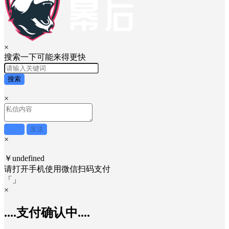
×
搜索一下可能来得更快
搜索
×
取消
发送
×
￥undefined
请打开手机使用
微信
扫码支付
「
」
×
....支付确认中....