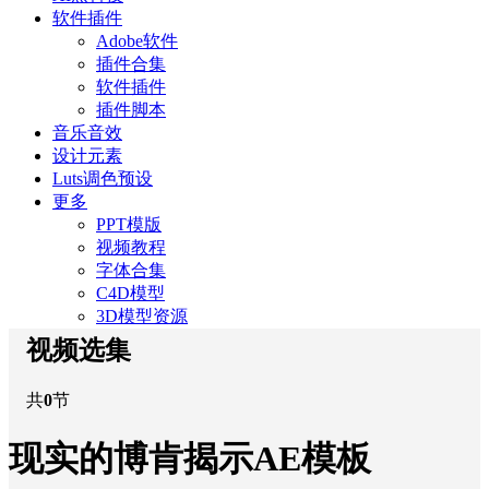
软件插件
Adobe软件
插件合集
软件插件
插件脚本
音乐音效
设计元素
Luts调色预设
更多
PPT模版
视频教程
字体合集
C4D模型
3D模型资源
视频选集
共
0
节
现实的博肯揭示AE模板