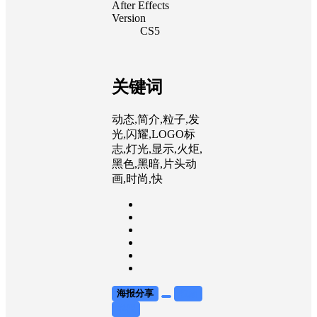
After Effects
Version
CS5
关键词
动态,简介,粒子,发
光,闪耀,LOGO标
志,灯光,显示,火炬,
黑色,黑暗,片头动
画,时尚,快
海报分享
收藏
举报