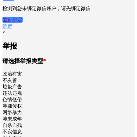
检测到您未绑定微信账户，请先绑定微信
立刻绑定
确定
×
举报
请选择举报类型
*
政治有害
不友善
垃圾广告
违法违规
色情低俗
涉嫌侵权
网络暴力
涉未成年
自杀自残
不实信息