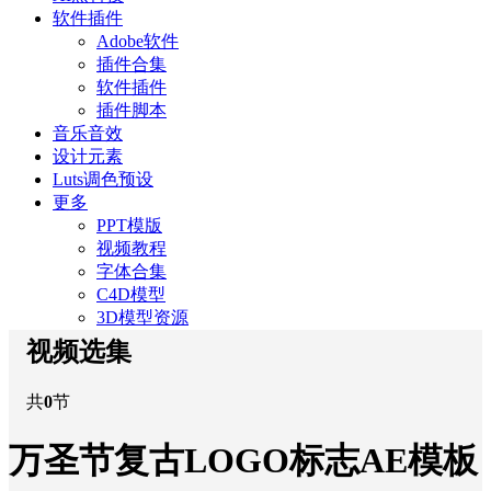
软件插件
Adobe软件
插件合集
软件插件
插件脚本
音乐音效
设计元素
Luts调色预设
更多
PPT模版
视频教程
字体合集
C4D模型
3D模型资源
视频选集
共
0
节
万圣节复古LOGO标志AE模板