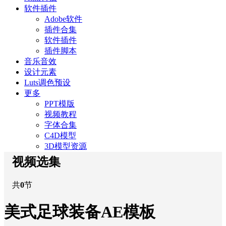
软件插件
Adobe软件
插件合集
软件插件
插件脚本
音乐音效
设计元素
Luts调色预设
更多
PPT模版
视频教程
字体合集
C4D模型
3D模型资源
视频选集
共
0
节
美式足球装备AE模板