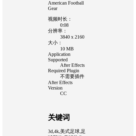
American Football
Gear
视频时长：
0:08
分辨率：
3840 x 2160
大小：
10 MB
Application
Supported
After Effects
Required Plugin
不需要插件
After Effects
Version
CC
关键词
3d,4k,美式足球,足