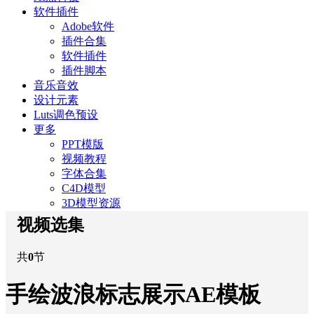
软件插件
Adobe软件
插件合集
软件插件
插件脚本
音乐音效
设计元素
Luts调色预设
更多
PPT模版
视频教程
字体合集
C4D模型
3D模型资源
视频选集
共
0
节
手绘波浪标志展示AE模板