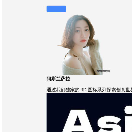
前往下载
阿斯兰萨拉
通过我们独家的 3D 图标系列探索创意