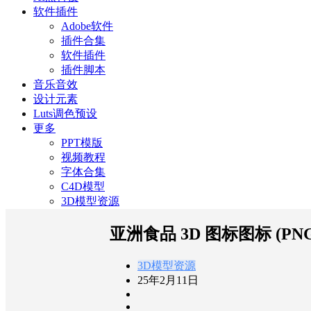
软件插件
Adobe软件
插件合集
软件插件
插件脚本
音乐音效
设计元素
Luts调色预设
更多
PPT模版
视频教程
字体合集
C4D模型
3D模型资源
亚洲食品 3D 图标图标 (PNG
3D模型资源
25年2月11日