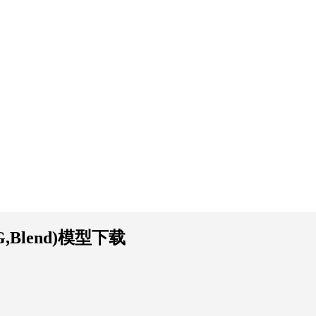
,Blend)模型下载