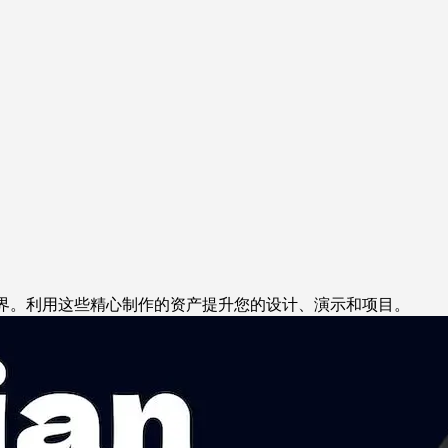
世界。利用这些精心制作的资产提升您的设计、演示和项目。