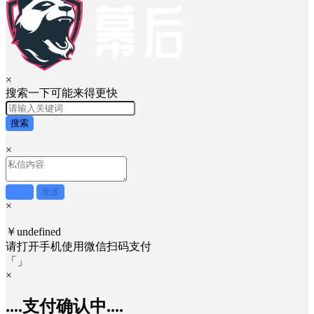
×
搜索一下可能来得更快
搜索
×
取消
发送
×
￥undefined
请打开手机使用
微信
扫码支付
「
」
×
....支付确认中....