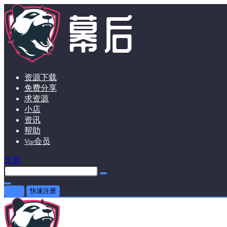
资源下载
免费分享
求资源
小店
资讯
帮助
会员
Vip
文章
登录
快速注册