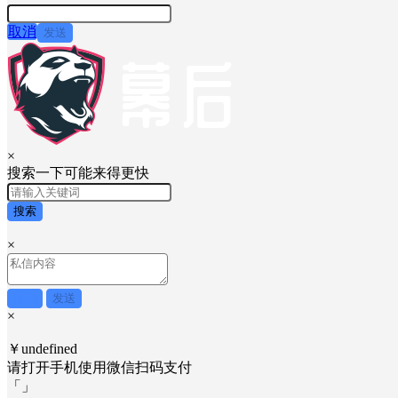
取消
发送
×
搜索一下可能来得更快
搜索
×
取消
发送
×
￥undefined
请打开手机使用
微信
扫码支付
「
」