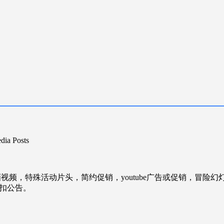
视频，特殊活动片头，简约促销，youtube广告或促销，冒险
扣公告。