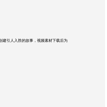
频剪辑时创建引人入胜的故事，视频素材下载后为