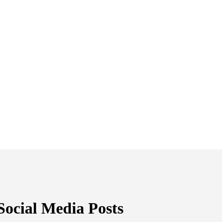
al Media Posts