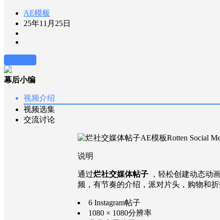
AE模板
25年11月25日
前往下载
幕后小编
视频介绍
视频选集
交流讨论
说明
通过
烂社交媒体帖子
，轻松创建动态动画
频，有节奏的介绍，派对片头，购物和折
6 Instagram帖子
1080 × 1080分辨率