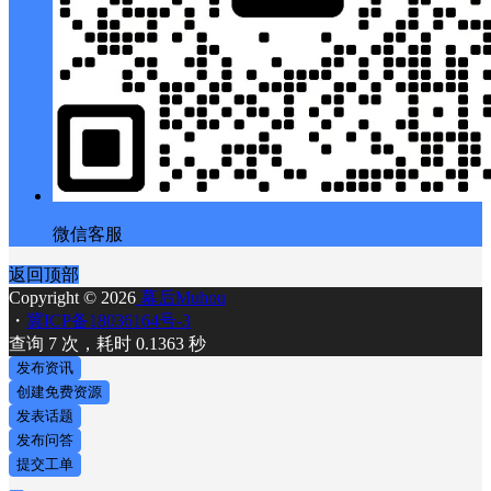
微信客服
返回顶部
Copyright © 2026
幕后Muhou
・
冀ICP备18036164号-3
查询 7 次，耗时 0.1363 秒
发布资讯
创建免费资源
发表话题
发布问答
提交工单