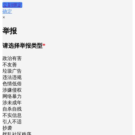
立刻绑定
确定
×
举报
请选择举报类型
*
政治有害
不友善
垃圾广告
违法违规
色情低俗
涉嫌侵权
网络暴力
涉未成年
自杀自残
不实信息
引人不适
抄袭
扰乱社区秩序