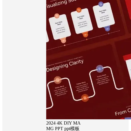
2024
4K
DIY
MA
MG
PPT
ppt模板