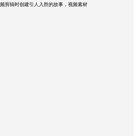
频在您视频剪辑时创建引人入胜的故事，视频素材