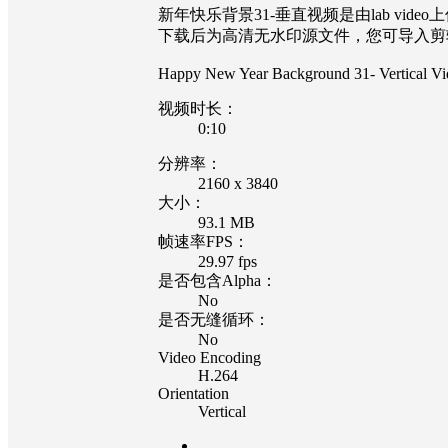
新年快乐背景31-垂直视频是由lab vid
下载后为高清无水印源文件，您可导入剪
Happy New Year Background 31- Vertical Vi
视频时长：
0:10
分辨率：
2160 x 3840
大小：
93.1 MB
帧速率FPS：
29.97 fps
是否包含Alpha：
No
是否无缝循环：
No
Video Encoding
H.264
Orientation
Vertical