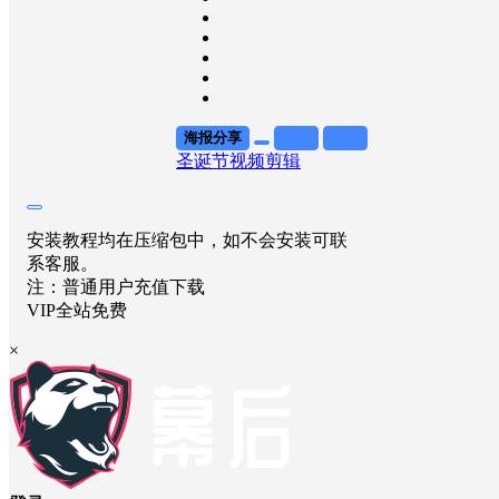
海报分享
收藏
举报
圣诞节
视频剪辑
安装教程均在压缩包中，如不会安装可联
系客服。
注：普通用户充值下载
VIP全站免费
×