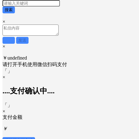
搜索
×
取消
发送
×
￥undefined
请打开手机使用
微信
扫码支付
「
」
×
....支付确认中....
「
」
×
支付金额
￥