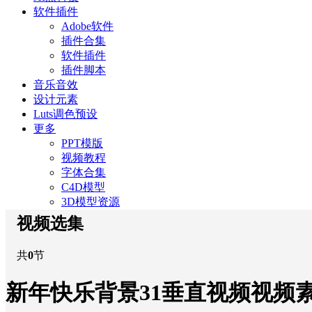
软件插件
Adobe软件
插件合集
软件插件
插件脚本
音乐音效
设计元素
Luts调色预设
更多
PPT模版
视频教程
字体合集
C4D模型
3D模型资源
视频选集
共
0
节
新年快乐背景31垂直视频视频素材Happy N