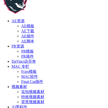
AE资源
AE模板
AE下载
AE插件
AE脚本
PR资源
PR模板
PR插件
DaVinci达芬奇
MAC 专栏
Fcpx模板
MAC软件
Final Cut插件
视频素材
实拍视频素材
特效视频素材
背景视频素材
AI黑科技