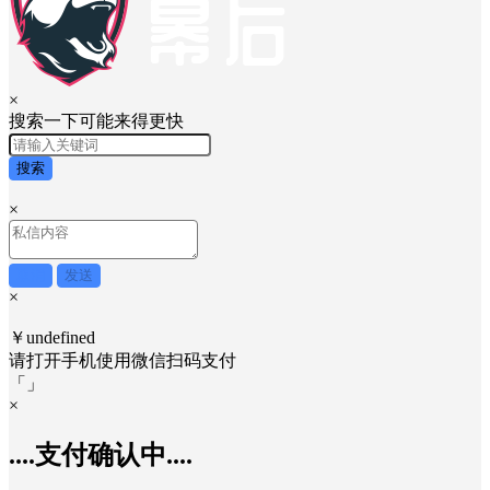
×
搜索一下可能来得更快
搜索
×
取消
发送
×
￥undefined
请打开手机使用
微信
扫码支付
「
」
×
....支付确认中....