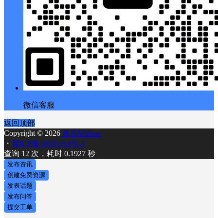
微信客服
返回顶部
Copyright © 2026
幕后Muhou
・
冀ICP备18036164号-3
查询 12 次，耗时 0.1927 秒
发布资讯
创建免费资源
发表话题
发布问答
提交工单