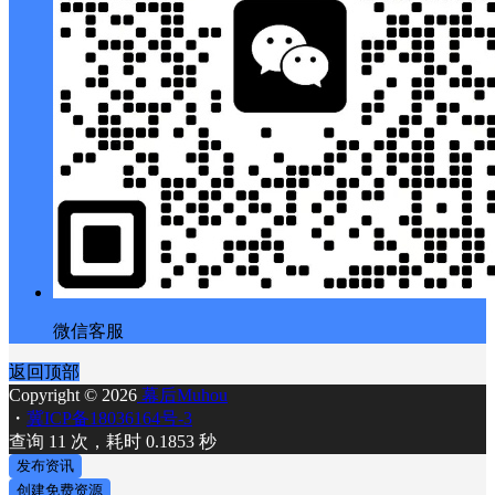
微信客服
返回顶部
Copyright © 2026
幕后Muhou
・
冀ICP备18036164号-3
查询 11 次，耗时 0.1853 秒
发布资讯
创建免费资源