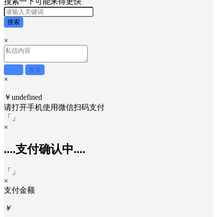
搜索一下可能来得更快
搜索
×
取消
发送
×
￥undefined
请打开手机使用
微信
扫码支付
「
」
×
....支付确认中....
「
」
×
支付金额
￥