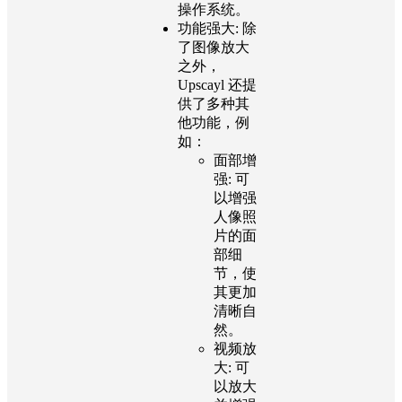
操作系统。
功能强大:
除
了图像放大
之外，
Upscayl 还提
供了多种其
他功能，例
如：
面部增
强:
可
以增强
人像照
片的面
部细
节，使
其更加
清晰自
然。
视频放
大:
可
以放大