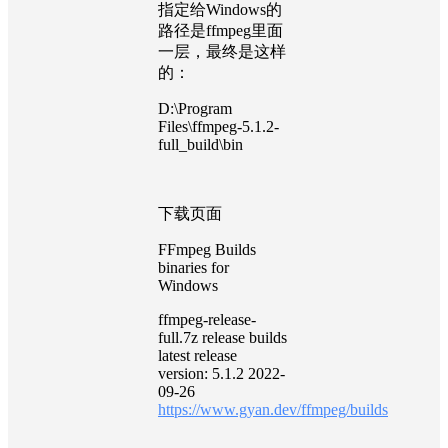
指定给Windows的
路径是ffmpeg里面
一层，最终是这样
的：
D:\Program
Files\ffmpeg-5.1.2-
full_build\bin
下载页面
FFmpeg Builds
binaries for
Windows
ffmpeg-release-
full.7z release builds
latest release
version: 5.1.2 2022-
09-26
https://www.gyan.dev/ffmpeg/builds