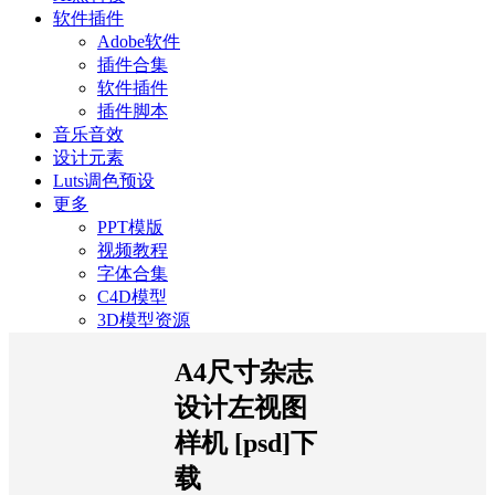
软件插件
Adobe软件
插件合集
软件插件
插件脚本
音乐音效
设计元素
Luts调色预设
更多
PPT模版
视频教程
字体合集
C4D模型
3D模型资源
A4尺寸杂志
设计左视图
样机 [psd]下
载