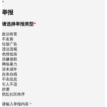
×
举报
请选择举报类型
*
政治有害
不友善
垃圾广告
违法违规
色情低俗
涉嫌侵权
网络暴力
涉未成年
自杀自残
不实信息
引人不适
抄袭
扰乱社区秩序
请输入举报内容
*