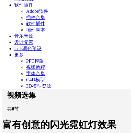
软件插件
Adobe软件
插件合集
软件插件
插件脚本
音乐音效
设计元素
Luts调色预设
更多
PPT模版
视频教程
字体合集
C4D模型
3D模型资源
视频选集
共
0
节
富有创意的闪光霓虹灯效果