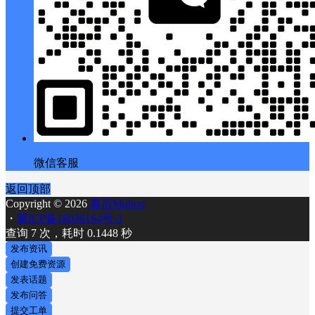
微信客服
返回顶部
Copyright © 2026
幕后Muhou
・
冀ICP备18036164号-3
查询 7 次，耗时 0.1448 秒
发布资讯
创建免费资源
发表话题
发布问答
提交工单