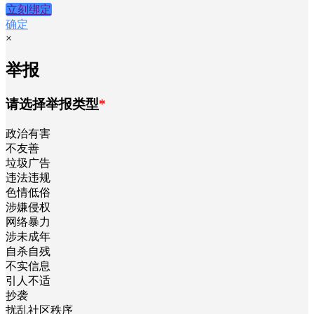
立刻绑定
确定
×
举报
请选择举报类型
*
政治有害
不友善
垃圾广告
违法违规
色情低俗
涉嫌侵权
网络暴力
涉未成年
自杀自残
不实信息
引人不适
抄袭
扰乱社区秩序