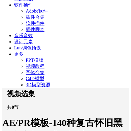
软件插件
Adobe软件
插件合集
软件插件
插件脚本
音乐音效
设计元素
Luts调色预设
更多
PPT模版
视频教程
字体合集
C4D模型
3D模型资源
视频选集
共
0
节
AE/PR模板-140种复古怀旧黑